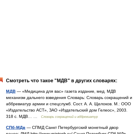
Смотреть что такое "МДВ" в других словарях:
МДВ
— «Медицина для вас» газета издание, мед. МДВ
механизм дальнего взведения Словарь: Словарь сокращений и
аббревиатур армии и спецслужб. Сост. А. А. Щелоков. М.: ООО
«Издательство АСТ», ЗАО «Издательский дом Гелеос», 2003.
318 с. МДВ… …
Словарь сокращений и аббревиатур
СПб-МДв
— СПМД Санкт Петербургский монетный двор
ранее: ЛМД http://www.mintspb.ru/​ Санкт Петербург СПб МДв