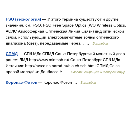
FSO (технология)
— У этого термина существуют и другие
значения, см. FSO. FSO Free Space Optics (WO Wireless Optics,
АОЛС Атмосферная Оптическая Линия Связи) вид оптической
связи, использующий электромагнитные волны оптического
диапазона (свет), передаваемые через… …
Википедия
СПМД
— СПб МДв СПМД Санкт Петербургский монетный двор
ранее: ЛМД http://www.mintspb.ru/​ Санкт Петербург СПб МДв
Источник: http://ruscoins.narod.ru/bio ch sch.html СПМД Союз
правой молодёжи Донбасса У …
Словарь сокращений и аббревиатур
Коронас-Фотон
— Коронас Фотон …
Википедия